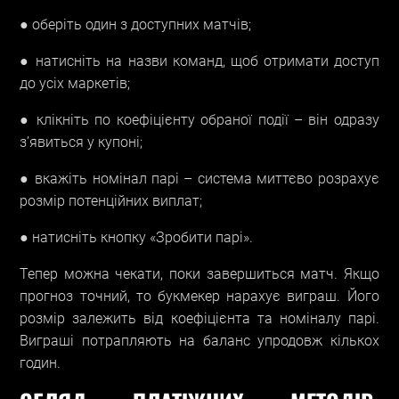
● оберіть один з доступних матчів;
● натисніть на назви команд, щоб отримати доступ
до усіх маркетів;
● клікніть по коефіцієнту обраної події – він одразу
з’явиться у купоні;
● вкажіть номінал парі – система миттєво розрахує
розмір потенційних виплат;
● натисніть кнопку «Зробити парі».
Тепер можна чекати, поки завершиться матч. Якщо
прогноз точний, то букмекер нарахує виграш. Його
розмір залежить від коефіцієнта та номіналу парі.
Виграші потрапляють на баланс упродовж кількох
годин.