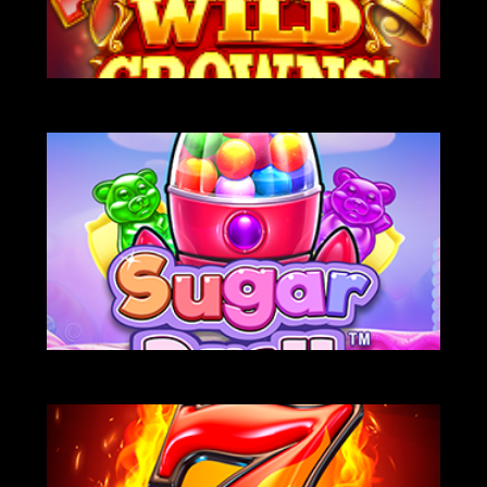
НА ГРОШІ