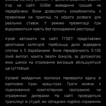
ігор на сайті GGBet виведення грошей не
передбачено. Вони дозволяють ознайомитись з
правилами на практиці та обрати розваги для
реальних ставок. У режимі презентації ігри
відкриваються навіть без проходження реєстрації.
Ігрові автомати на сайті ГГБЕТ представлені
десятками категорій. Найбільша доля відведена
слотам з 5 барабанами. Вони передбачають 5-100
ліній виплат, мають безліч бонусів, за допомогою
яких шанси на отримання виграшів збільшуються
ще суттєвіше.
Ігровий майданчик пропонує перевірити вдачу в
карткових іграх, краш-іграх. Грати можна з
ліцензованою комп’ютерною програмою чи
справжніми дилерами. На сайті проводяться
трансляції зі студій, які обладнані подібно справжнім