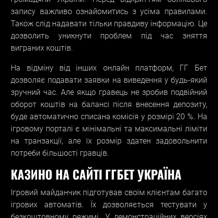
запису важливо ознайомитись з усіма правилами.
Також слід надавати тільки правдиву інформацію. Це
дозволить уникнути проблем під час зняття
виграних коштів.
На відміну від інших онлайн платформ, ГГ Бет
дозволяє подавати заявки на виведення у будь-який
зручний час. Але якщо гравець не зробив подвійний
оборот коштів на балансі після внесення депозиту,
буде автоматично списана комісія у розмірі 20 %. На
ігровому порталі є мінімальні та максимальні ліміти
на транзакції, але їх розмір здатен задовольнити
потреби більшості гравців.
КАЗИНО НА САЙТІ ГГБЕТ УКРАЇНА
Ігровий майданчик підготував своїм клієнтам багато
ігрових автоматів. Їх дозволяється тестувати у
безкоштовному режимі. У демонстраційних версіях