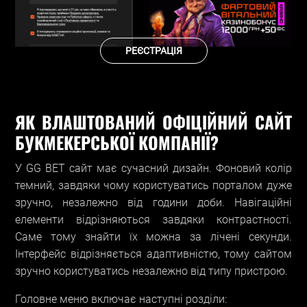
РЕЄСТРАЦІЯ
ЯК ВЛАШТОВАНИЙ ОФІЦІЙНИЙ САЙТ
БУКМЕКЕРСЬКОЇ КОМПАНІЇ?
У GG BET сайт має сучасний дизайн. Фоновий колір
темний, завдяки чому користуватись порталом дуже
зручно, незалежно від години доби. Навігаційні
елементи відрізняються завдяки контрастності.
Саме тому знайти їх можна за лічені секунди.
Інтерфейс відрізняється адаптивністю, тому сайтом
зручно користуватись незалежно від типу пристрою.
Головне меню включає наступні розділи: