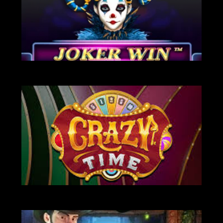
НА ГРОШІ
НА ГРОШІ