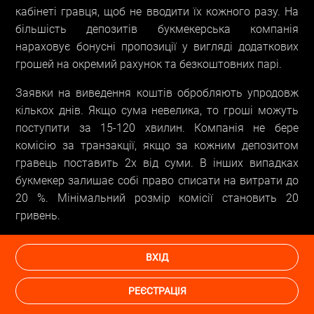
кабінеті гравця, щоб не вводити їх кожного разу. На
більшість депозитів букмекерська компанія
нараховує бонусні пропозиції у вигляді додаткових
грошей на окремий рахунок та безкоштовних парі.
Заявки на виведення коштів обробляють упродовж
кількох днів. Якщо сума невелика, то гроші можуть
поступити за 15-120 хвилин. Компанія не бере
комісію за транзакції, якщо за кожним депозитом
гравець поставить 2х від суми. В інших випадках
букмекер залишає собі право списати на витрати до
20 %. Мінімальний розмір комісії становить 20
гривень.
На ігровому порталі діють великі ліміти на
ВХІД
виведення. Упродовж місяця можна вільно знімати
сотні тисяч гривень.
РЕЄСТРАЦІЯ
ТИПИ СТАВОК НА САЙТІ ГГ БЕТ