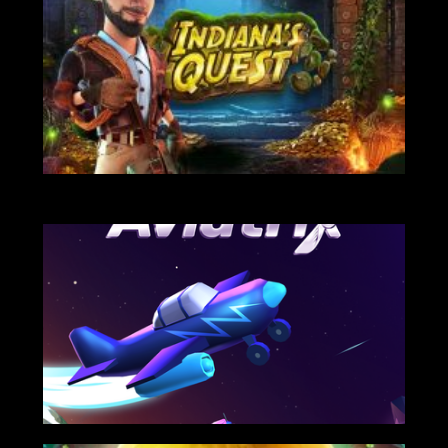
НА ГРОШІ
НА ГРОШІ