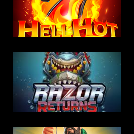
НА ГРОШІ
НА ГРОШІ